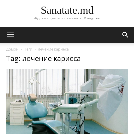
Sanatate.md
Журнал для всей семьи в Молдове
Домой
Теги
лечение кариеса
Tag: лечение кариеса