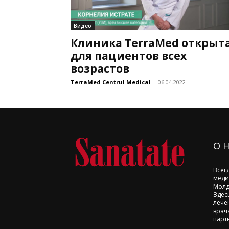
Видео
Клиника TerraMed открыт
для пациентов всех
возрастов
TerraMed Centrul Medical
-
06.04.2022
О 
Всег
меди
Молд
Здес
лече
врач
парт