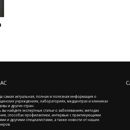
а
НАС
С
да самая актуальная, полная и полезная информация о
цинских учреждениях, лабораториях, медцентрах и клиниках
овы и других стран.
ь вы найдете экспертные статьи о заболеваниях, методах
ния, способах профилактики, интервью с практикующими
ами и другими специалистами, а также новости от наших
неров.