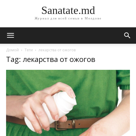
Sanatate.md
Журнал для всей семьи в Молдове
Домой
Теги
лекарства от ожогов
Tag: лекарства от ожогов