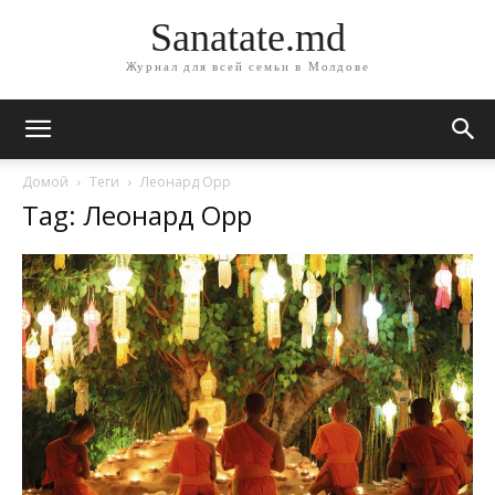
Sanatate.md
Журнал для всей семьи в Молдове
Домой
Теги
Леонард Орр
Tag: Леонард Орр