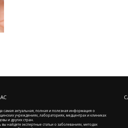
НАС
С
да самая актуальная, полная и полезная информация о
цинских учреждениях, лабораториях, медцентрах и клиниках
овы и других стран.
ь вы найдете экспертные статьи о заболеваниях, методах