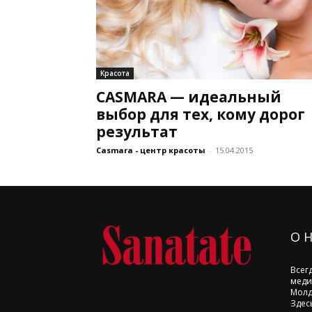
Красота
CASMARA — идеальный
выбор для тех, кому дорог
результат
Casmara - центр красоты
-
15.04.2015
О 
Всег
меди
Молд
Здес