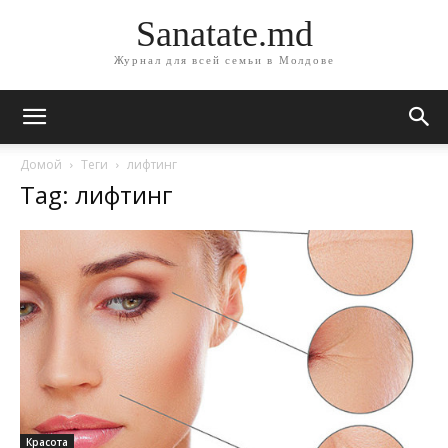
Sanatate.md
Журнал для всей семьи в Молдове
Домой
Теги
лифтинг
Tag: лифтинг
Красота