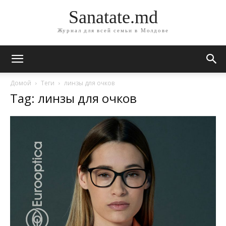
Sanatate.md
Журнал для всей семьи в Молдове
Домой
Теги
линзы для очков
Tag: линзы для очков