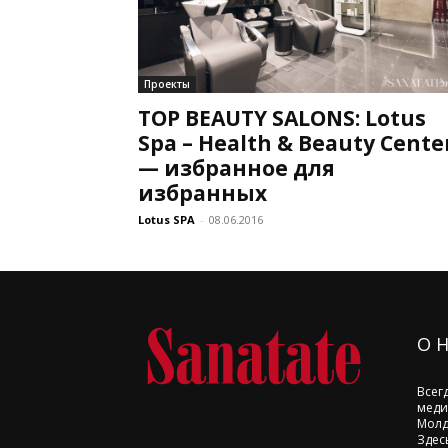
Проекты
TOP BEAUTY SALONS: Lotus
Spa – Health & Beauty Cente
— избранное для
избранных
Lotus SPA
-
08.06.2016
О 
Всег
меди
Молд
Здес