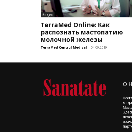
Видео
TerraMed Online: Как
распознать мастопатию
молочной железы
TerraMed Centrul Medical
-
04.09.2019
О 
Всег
меди
Молд
Здес
лече
врач
парт