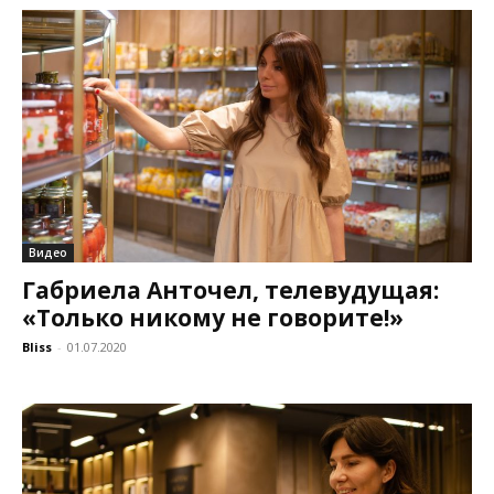
Видео
Габриела Анточел, телевудущая:
«Только никому не говорите!»
Bliss
-
01.07.2020