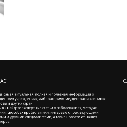
НАС
С
да самая актуальная, полная и полезная информация о
цинских учреждениях, лабораториях, медцентрах и клиниках
овы и других стран.
ь вы найдете экспертные статьи о заболеваниях, методах
ния, способах профилактики, интервью с практикующими
ами и другими специалистами, а также новости от наших
неров.