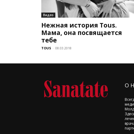
Видео
Нежная история Tous.
Мама, она посвящается
тебе
TOUS
-
08.03.2018
О 
Всег
меди
Молд
Здес
лече
врач
парт