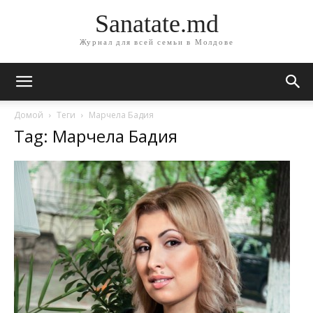
Sanatate.md
Журнал для всей семьи в Молдове
Домой
Теги
Марчела Бадия
Tag: Марчела Бадия