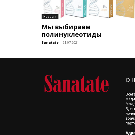
Новости
Мы выбираем
полинуклеотиды
Sanatate
-
21.07.2021
О 
Всег
меди
Молд
Здес
лече
врач
парт
Адре