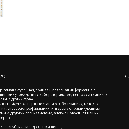
НАС
С
да самая актуальная, полная и полезная информация о
цинских учреждениях, лабораториях, медцентрах и клиниках
овы и других стран.
ь вы найдете экспертные статьи о заболеваниях, методах
ния, способах профилактики, интервью с практикующими
ами и другими специалистами, а также новости от наших
неров.
с:
Республика Молдова, г. Кишинев,