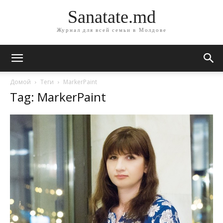
Sanatate.md
Журнал для всей семьи в Молдове
Домой
Теги
MarkerPaint
Tag: MarkerPaint