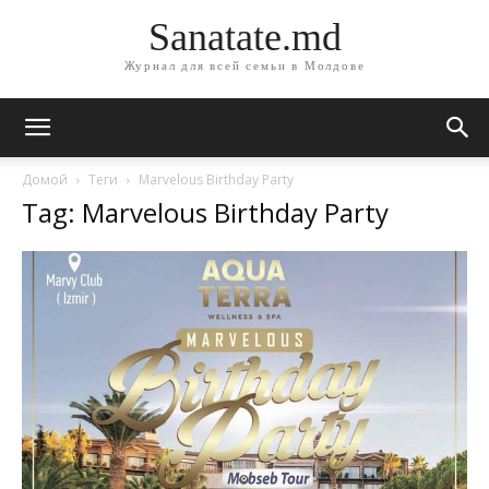
Sanatate.md
Журнал для всей семьи в Молдове
Домой
Теги
Marvelous Birthday Party
Tag: Marvelous Birthday Party