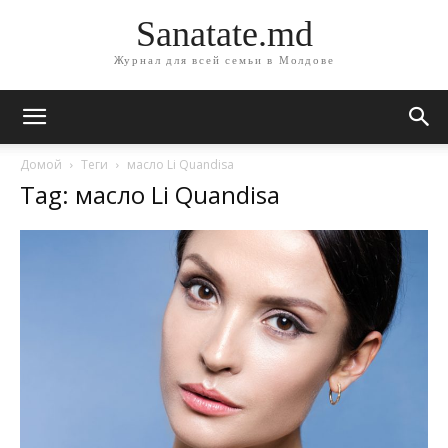
Sanatate.md
Журнал для всей семьи в Молдове
Домой
Теги
масло Li Quandisa
Tag: масло Li Quandisa