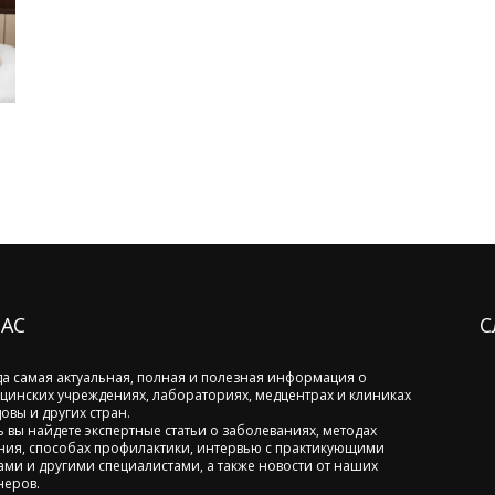
НАС
С
да самая актуальная, полная и полезная информация о
цинских учреждениях, лабораториях, медцентрах и клиниках
овы и других стран.
ь вы найдете экспертные статьи о заболеваниях, методах
ния, способах профилактики, интервью с практикующими
ами и другими специалистами, а также новости от наших
неров.