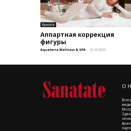
Красота
Аппартная коррекция
фигуры
Aquaterra Wellness & SPA
-
25.10.2023
О 
Всег
меди
Молд
Здес
лече
врач
парт