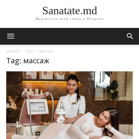
Sanatate.md
Журнал для всей семьи в Молдове
Домой
Теги
массаж
Tag: массаж