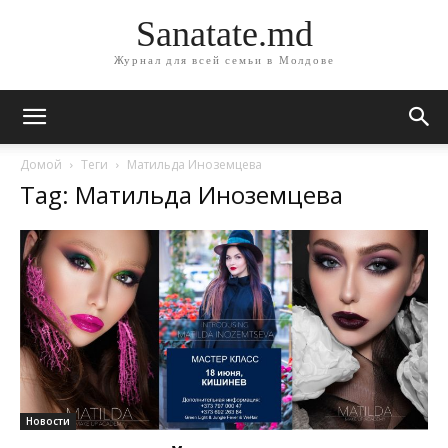
Sanatate.md
Журнал для всей семьи в Молдове
Домой
Теги
Матильда Иноземцева
Tag: Матильда Иноземцева
Новости