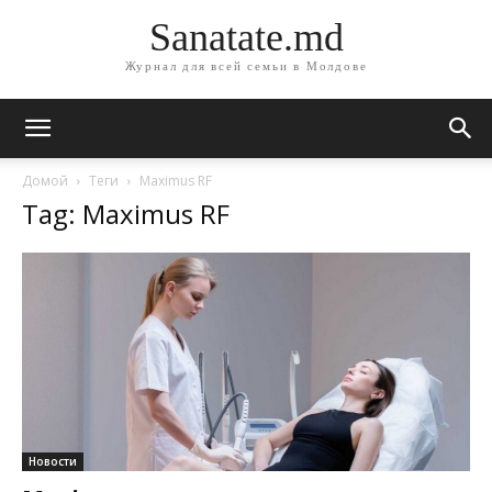
Sanatate.md
Журнал для всей семьи в Молдове
Домой
Теги
Maximus RF
Tag: Maximus RF
Новости