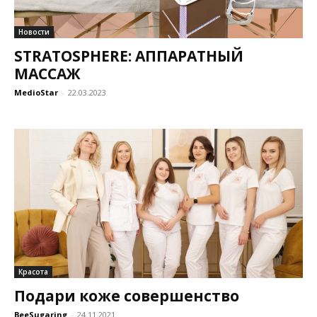
Новости
STRATOSPHERE: АППАРАТНЫЙ
МАССАЖ
МedioStar
-
22.03.2023
Красота
Подари коже совершенство
BeeSugaring
-
24.11.2021