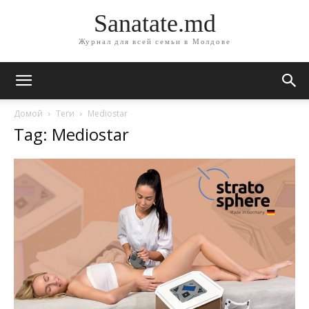
Sanatate.md
Журнал для всей семьи в Молдове
Домой
Теги
Mediostar
Tag: Mediostar