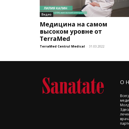
Видео
Медицина на самом
высоком уровне от
TerraMed
TerraMed Centrul Medical
-
31.03.2022
О 
Всег
меди
Молд
Здес
лече
врач
парт