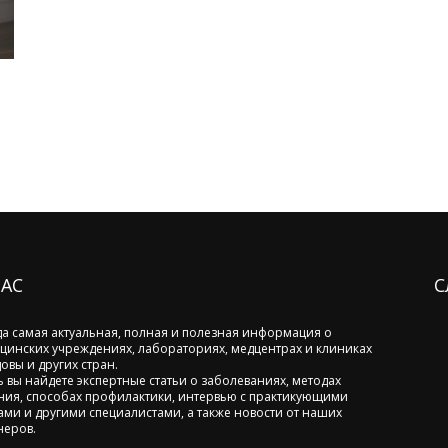
НАС
С
да самая актуальная, полная и полезная информация о
цинских учреждениях, лабораториях, медцентрах и клиниках
овы и других стран.
ь вы найдете экспертные статьи о заболеваниях, методах
ния, способах профилактики, интервью с практикующими
ами и другими специалистами, а также новости от наших
неров.