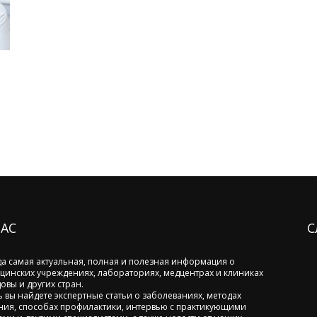
НАС
С
да самая актуальная, полная и полезная информация о
цинских учреждениях, лабораториях, медцентрах и клиниках
овы и других стран.
ь вы найдете экспертные статьи о заболеваниях, методах
ния, способах профилактики, интервью с практикующими