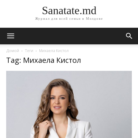
Sanatate.md
Журнал для всей семьи в Молдове
Домой
Теги
Михаела Кистол
Tag: Михаела Кистол