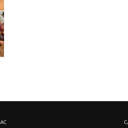
НАС
С