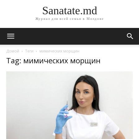
Sanatate.md
Журнал для всей семьи в Молдове
Домой
Теги
мимических морщин
Tag: мимических морщин