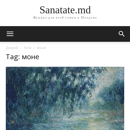
Sanatate.md
Журнал для всей семьи в Молдове
Домой
Теги
моне
Tag: моне