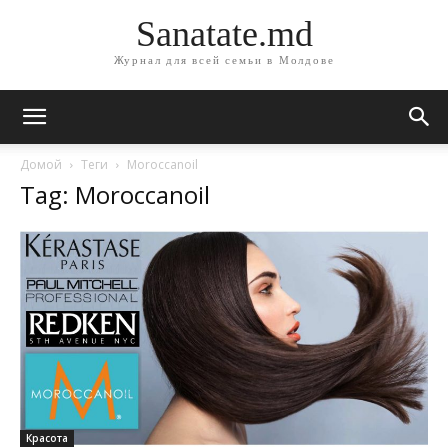
Sanatate.md
Журнал для всей семьи в Молдове
Домой
Теги
Moroccanoil
Tag: Moroccanoil
Красота