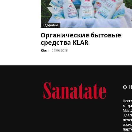
Здоровье
Органические бытовые
средства KLAR
Klar
-
07.06.2018
О 
Всег
меди
Молд
Здес
лече
врач
парт