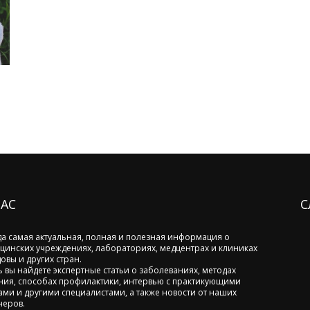
НАС
С
да самая актуальная, полная и полезная информация о
цинских учреждениях, лабораториях, медцентрах и клиниках
овы и других стран.
ь вы найдете экспертные статьи о заболеваниях, методах
ния, способах профилактики, интервью с практикующими
ами и другими специалистами, а также новости от наших
неров.