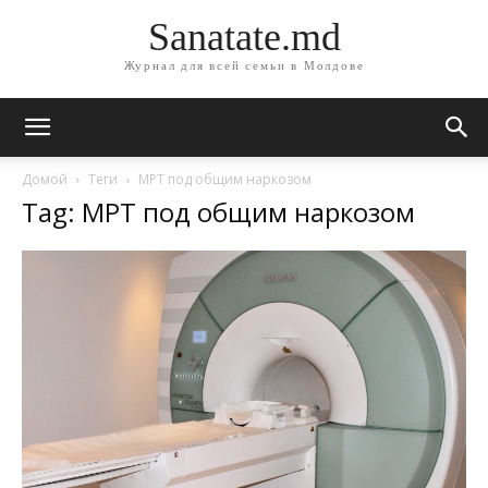
Sanatate.md
Журнал для всей семьи в Молдове
Домой
Теги
МРТ под общим наркозом
Tag: МРТ под общим наркозом