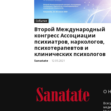
Событие
Второй Международный
конгресс Ассоциации
психиатров, наркологов,
психотерапевтов и
клинических психологов
Sanatate
-
12.05.2021
О 
Всег
меди