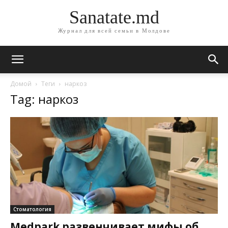
Sanatate.md
Журнал для всей семьи в Молдове
Домой
Теги
наркоз
Tag: наркоз
Стоматология
Medpark развенчивает мифы об