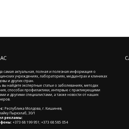
НАС
С
да самая актуальная, полная и полезная информация о
цинских учреждениях, лабораториях, медцентрах и клиниках
овы и других стран.
ь вы найдете экспертные статьи о заболеваниях, методах
ния, способах профилактики, интервью с практикующими
ами и другими специалистами, а также новости от наших
неров.
с:
Республика Молдова, г. Кишинев,
лайку Пыркэлаб, 30/1
ел рекламы:
ефоны:
+373 68 199 951; +373 68 585 054