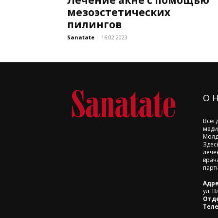
мезоэстетических
пилингов
Sanatate
-
16.02.2023
О 
Всег
меди
Молд
Здес
лече
врач
парт
Адре
ул. В
Отд
Тел