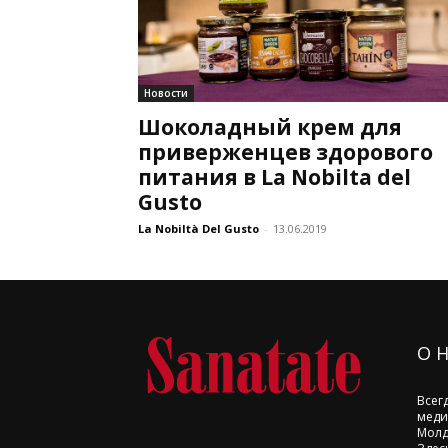
Новости
Шоколадный крем для
приверженцев здорового
питания в La Nobilta del
Gusto
La Nobiltà Del Gusto
-
13.06.2019
О 
Всег
меди
Молд