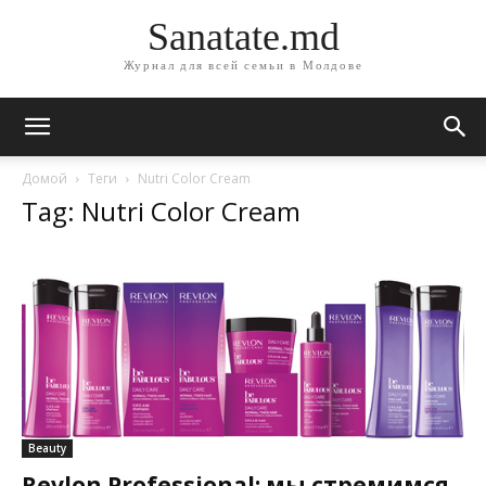
Sanatate.md
Журнал для всей семьи в Молдове
Домой
Теги
Nutri Color Cream
Tag: Nutri Color Cream
Beauty
Revlon Professional: мы стремимся