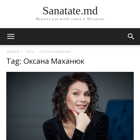
Sanatate.md
Журнал для всей семьи в Молдове
Домой
Теги
Оксана Маханюк
Tag: Оксана Маханюк