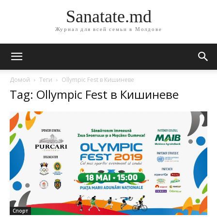
Sanatate.md
Журнал для всей семьи в Молдове
Домой
Теги
Ollympic Fest в Кишиневе
Tag: Ollympic Fest в Кишиневе
Спорт