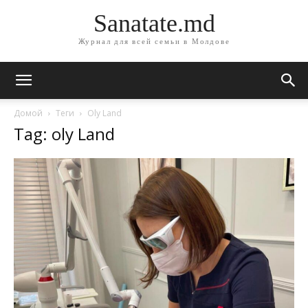
Sanatate.md
Журнал для всей семьи в Молдове
Домой
Теги
Oly Land
Tag: oly Land