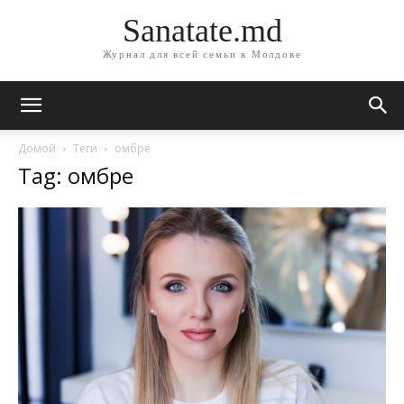
Sanatate.md
Журнал для всей семьи в Молдове
Домой
Теги
омбре
Tag: омбре