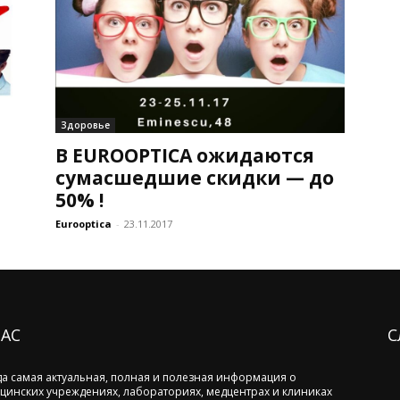
Здоровье
В EUROOPTICA ожидаются
сумасшедшие скидки — до
50% !
Eurooptica
-
23.11.2017
НАС
С
да самая актуальная, полная и полезная информация о
цинских учреждениях, лабораториях, медцентрах и клиниках