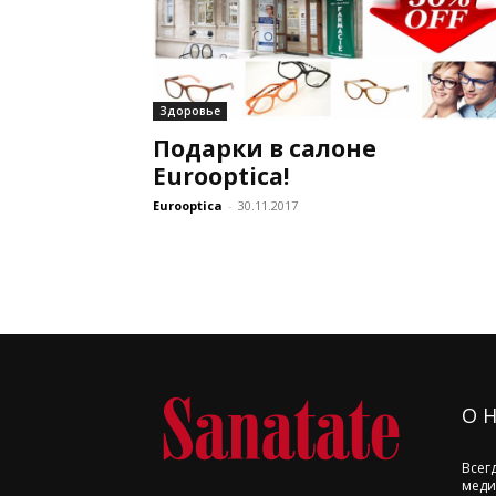
Здоровье
Подарки в салоне
Eurooptica!
Eurooptica
-
30.11.2017
О 
Всег
меди