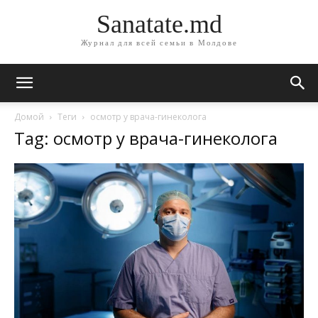
Sanatate.md
Журнал для всей семьи в Молдове
Домой
Теги
осмотр у врача-гинеколога
Tag: осмотр у врача-гинеколога