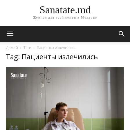
Sanatate.md
Журнал для всей семьи в Молдове
Домой
Теги
Пациенты излечились
Tag: Пациенты излечились