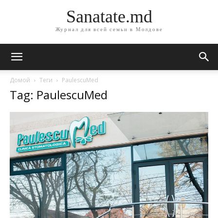
Sanatate.md
Журнал для всей семьи в Молдове
Домой
Теги
PaulescuMed
Tag: PaulescuMed