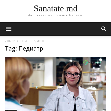
Sanatate.md
Журнал для всей семьи в Молдове
Домой
Теги
Педиатр
Tag: Педиатр