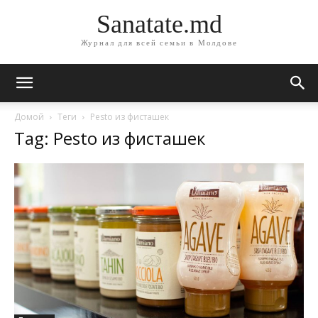
Sanatate.md
Журнал для всей семьи в Молдове
Домой
Теги
Pesto из фисташек
Tag: Pesto из фисташек