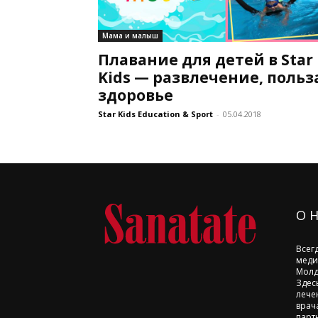
Мама и малыш
Плавание для детей в Star
Kids — развлечение, польз
здоровье
Star Kids Education & Sport
-
05.04.2018
О 
Всег
меди
Молд
Здес
лече
врач
парт