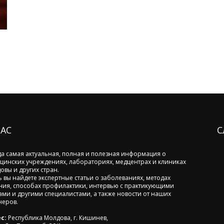
НАС
С
да самая актуальная, полная и полезная информация о
цинских учреждениях, лабораториях, медцентрах и клиниках
овы и других стран.
ь вы найдете экспертные статьи о заболеваниях, методах
ния, способах профилактики, интервью с практикующими
ами и другими специалистами, а также новости от наших
неров.
с:
Республика Молдова, г. Кишинев,