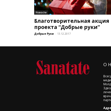
Новости
Благотворительная акция
проекта “Добрые руки”
Добрые Руки
-
13.12.2017
О 
Всег
меди
Молд
Здес
лече
врач
парт
Адре