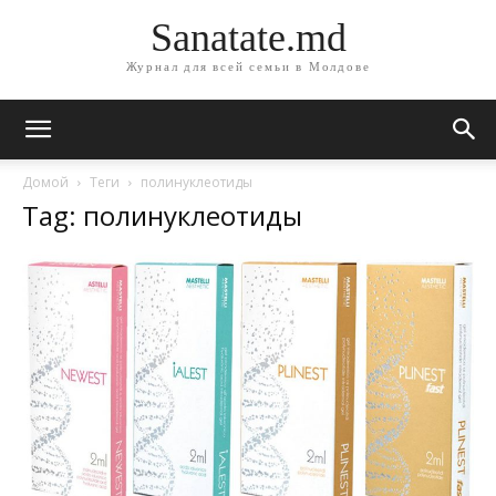
Sanatate.md
Журнал для всей семьи в Молдове
Домой
Теги
полинуклеотиды
Tag: полинуклеотиды