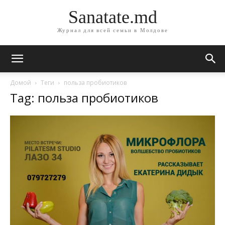
Sanatate.md
Журнал для всей семьи в Молдове
Домой
Теги
польза пробиотиков
Tag: польза пробиотиков