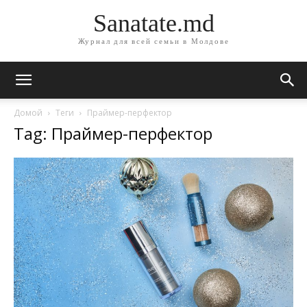
Sanatate.md
Журнал для всей семьи в Молдове
Домой
Теги
Праймер-перфектор
Tag: Праймер-перфектор